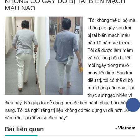
KHÔNG CÓ GẬY DO BỊ TAI BIẾN MẠCH
MÁU NÃO
"Tôi không thể đi bộ mà
không có gậy sau khi
bị tai biến mạch máu
não 10 năm về trước.
Tôi đã được làm mềm
và nới lỏng bên bị liệt
mỗi ngày trong mười
ngày liên tiếp. Sau khi
điều trị, tôi có thể đi bộ
mà không cần gậy. Tôi
thực sự ngạc nhiên vì
điều này. Nó giúp tôi dễ dàng hơn để tiến hành phục hồi chức
năng. Tôi đã nghĩ rằng trị liệu không có tác dụng vì đã hơn 10
năm rồi. Tôi rất vui vì điều này"
- Vietnam
Bài liên quan