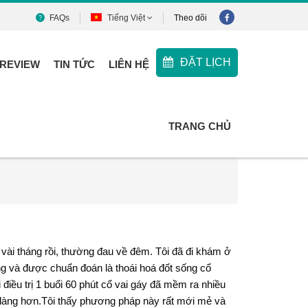
FAQs
Tiếng Việt
Theo dõi
ĐẶT LỊCH
REVIEW
TIN TỨC
LIÊN HỆ
TRANG CHỦ
ây vài tháng rồi, thường đau về đêm. Tôi đã đi khám ở
ng và được chuẩn đoán là thoái hoá đốt sống cổ
 điều trị 1 buổi 60 phút cổ vai gáy đã mềm ra nhiều
dàng hơn.Tôi thấy phương pháp này rất mới mẻ và