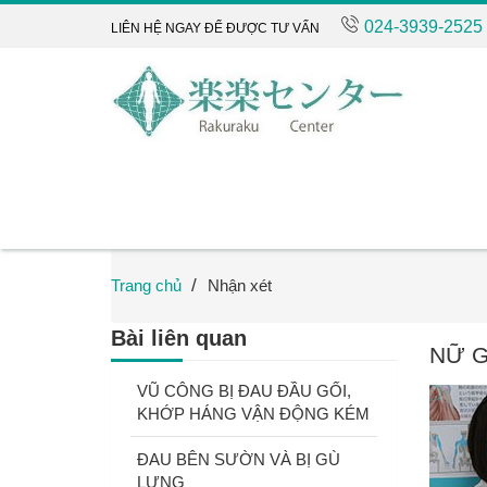
024-3939-2525
LIÊN HỆ NGAY ĐỂ ĐƯỢC TƯ VẤN
Trang chủ
Nhận xét
Bài liên quan
NỮ G
VŨ CÔNG BỊ ĐAU ĐẦU GỐI,
KHỚP HÁNG VẬN ĐỘNG KÉM
ĐAU BÊN SƯỜN VÀ BỊ GÙ
LƯNG