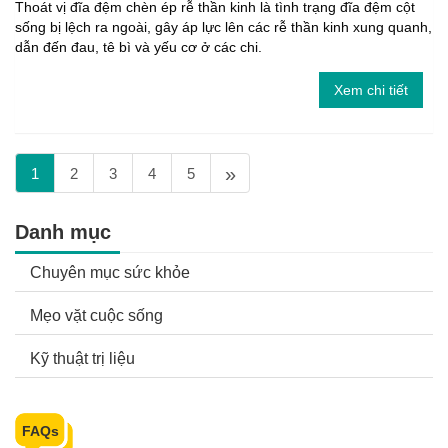
Thoát vị đĩa đệm chèn ép rễ thần kinh là tình trạng đĩa đệm cột
sống bị lệch ra ngoài, gây áp lực lên các rễ thần kinh xung quanh,
dẫn đến đau, tê bì và yếu cơ ở các chi.
Xem chi tiết
»
1
2
3
4
5
Danh mục
Chuyên mục sức khỏe
Mẹo vặt cuộc sống
Kỹ thuật trị liệu
FAQs