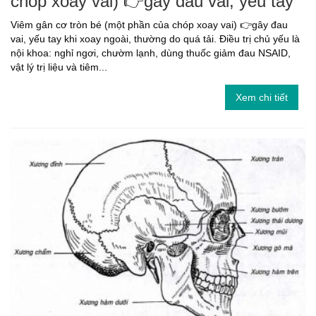
chóp xoay vai) 👉gây đau vai, yếu tay
Viêm gân cơ tròn bé (một phần của chóp xoay vai) 👉gây đau
vai, yếu tay khi xoay ngoài, thường do quá tải. Điều trị chủ yếu là
nội khoa: nghỉ ngơi, chườm lạnh, dùng thuốc giảm đau NSAID,
vật lý trị liệu và tiêm...
Xem chi tiết